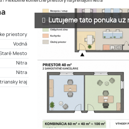
ra
/
Flexibilné komerčné priestory na prenájom Nitra
na
Ľutujeme táto ponuka už n
ke priestory
Vodná
Staré Mesto
Nitra
Nitra
triansky kraj