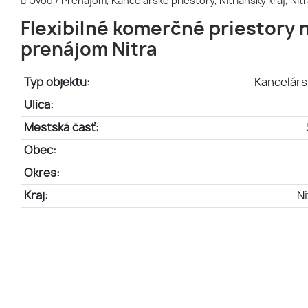
Úvod
/
Prenájom, Kancelárske priestory, Nitriansky kraj, Nit
Flexibilné komerčné priestory 
prenájom Nitra
Typ objektu:
Kancelárs
Ulica:
Mestská časť:
Obec:
Okres:
Kraj:
Ni