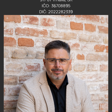
917 01 Trnava, SR
IČO: 36708895
DIČ: 2022282339