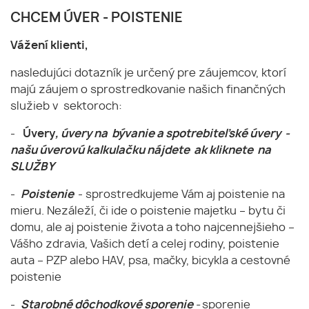
CHCEM ÚVER - POISTENIE
Vážení klienti,
nasledujúci dotazník je určený pre záujemcov, ktorí
majú záujem o sprostredkovanie našich finančných
služieb v sektoroch:
-
Úvery
, úvery na bývanie a spotrebiteľské úvery -
našu úverovú kalkulačku nájdete ak kliknete na
SLUŽBY
-
Poistenie
- sprostredkujeme Vám aj poistenie na
mieru. Nezáleží, či ide o poistenie majetku – bytu či
domu, ale aj poistenie života a toho najcennejšieho –
Vášho zdravia, Vašich detí a celej rodiny, poistenie
auta – PZP alebo HAV, psa, mačky, bicykla a cestovné
poistenie
-
Starobné dôchodkové sporenie
-
sporenie