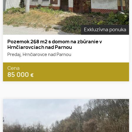
Exkluzívna ponuka
Pozemok 268 m2 s domom na zbúranie v
Hrnčiarovciach nad Parnou
Predaj, Hrnčiarovce nad Parnou
Cena
85 000
€