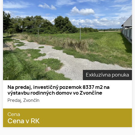
Exkluzívna ponuka
Na predaj, investičný pozemok 8337 m2 na
výstavbu rodinných domov vo Zvončíne
Predaj, Zvončín
Cena
Cena v RK