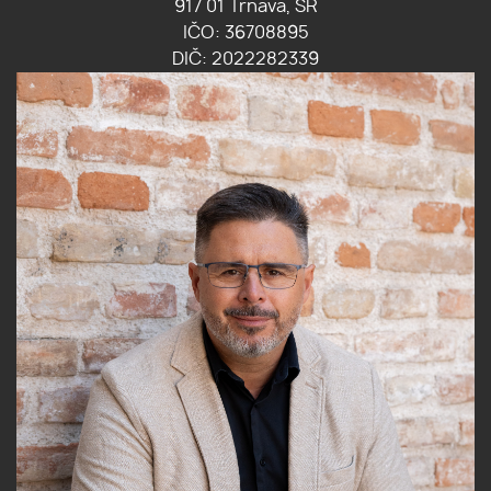
917 01 Trnava, SR
IČO: 36708895
DIČ: 2022282339