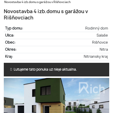
Novostavba 4 izb.domu s garážou v Rišňovciach
Novostavba 4 izb.domu s garážou v
Rišňovciach
Typ domu:
Rodinný dom
Ulica:
Salaše
Obec:
Rišňovce
Okres:
Nitra
Kraj:
Nitriansky kraj
Ľutujeme táto ponuka už nieje aktuálna.