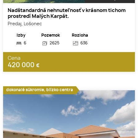
Nadštandardná nehnuteľnosť v krásnom tichom
prostredí Malých Karpát.
Predaj, Lošonec
Izby
Pozemok
Rozloha
6
2625
636
Cena
420 000
€
dokonalé súkromie, blízko centra