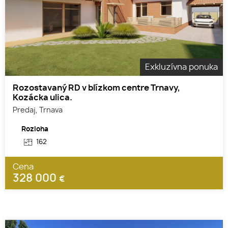
Exkluzívna ponuka
Rozostavaný RD v blízkom centre Trnavy,
Kozácka ulica.
Predaj, Trnava
Rozloha
162
Cena
328 000
€