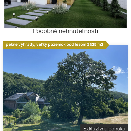
Podobné nehnuteľnosti
pekné výhľady, veľký pozemok pod lesom 2625 m2
Exkluzívna ponuka