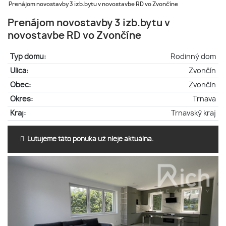
Prenájom novostavby 3 izb.bytu v novostavbe RD vo Zvončíne
Prenájom novostavby 3 izb.bytu v
novostavbe RD vo Zvončíne
Typ domu:
Rodinný dom
Ulica:
Zvončín
Obec:
Zvončín
Okres:
Trnava
Kraj:
Trnavský kraj
Ľutujeme táto ponuka už nieje aktuálna.